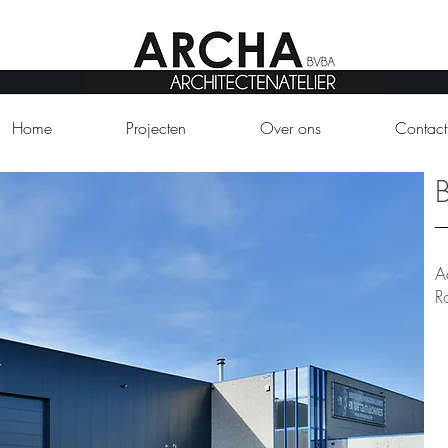
Home
Projecten
Over ons
Contact
A
R