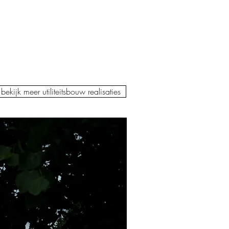
bekijk meer utiliteitsbouw realisaties